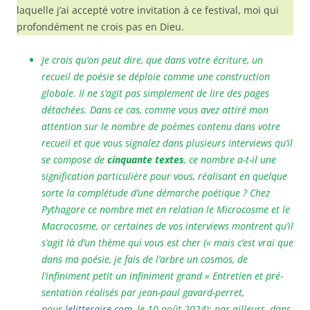
laquelle j’ai accepté votre invitation à ce festival, moi qui
profondément ne crois pas en Dieu.
Je crois qu’on peut dire, que dans votre écriture, un
recueil de poésie se déploie comme une construction
globale. Il ne s’agit pas simplement de lire des pages
détachées. Dans ce cas, comme vous avez attiré mon
attention sur le nombre de poèmes contenu dans votre
recueil et que vous signalez dans plusieurs interviews qu’il
se compose de
cinquante textes
, ce nombre a-t-il une
signification particulière pour vous, réalisant en quelque
sorte la complétude d’une démarche poétique ? Chez
Pythagore ce nombre met en relation le Microcosme et le
Macrocosme, or certaines de vos interviews montrent qu’il
s’agit là d’un thème qui vous est cher (« mais c’est vrai que
dans ma poé­sie, je fais de l’arbre un cos­mos, de
l’infiniment petit un infi­ni­ment grand » Entre­tien et pré­
sen­ta­tion réa­li­sés par jean-paul gavard-perret,
pour
lelitteraire.com
, le 10 août 2024); par ailleurs, dans