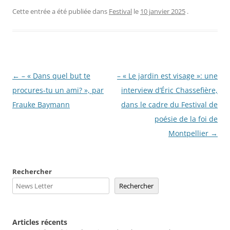
Cette entrée a été publiée dans
Festival
le
10 janvier 2025
.
Navigation
←
– « Dans quel but te
– « Le jardin est visage »: une
des
procures-tu un ami? », par
interview d’Éric Chassefière,
articles
Frauke Baymann
dans le cadre du Festival de
poésie de la foi de
Montpellier
→
Rechercher
Rechercher
Articles récents