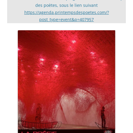
des poètes, sous le lien suivant
https://agenda.printempsdespoetes.com/?
post_type=event&p=407957