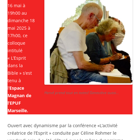
16 mai à
19h00 au
dimanche 18
mai 2025 à
17h00, ce
colloque
intitulé
« L’Esprit
dans la
Bible » s’est
tenu à
l’
Espace
Hervé prend tout en notes! Geneviève aussi…
Magnan de
l’EPUF
Marseille.
Ouvert avec dynamisme par la conférence «L’activité
créatrice de l’Esprit » conduite par Céline Rohmer le