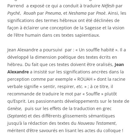
Parrend a exposé ce qui a conduit à traduire
Néfesh
par
Psyché
,
Rouah
par
Pneuma
, et
Neshama
par
Pnoè
. Ainsi, les
significations des termes hébreux ont été déclinées de
façon à éclairer une conception de la Sagesse et la vision
de l’être humain dans ces textes sapientiaux.
Jean Alexandre a poursuivi par : « Un souffle habité ». Il a
développé la dimension poétique des textes écrits en
hébreu. Du fait que ces textes doivent être oralisés,
Jean
Alexandre
a insisté sur les significations ancrées dans la
perception comme par exemple « ROUAH » dont la racine
verbale signifie « sentir, respirer,
etc
. » ; à ce titre, il
recommande de traduire le mot par « Souffle » plutôt
qu’Esprit. Les passionnants développements sur le texte de
Genèse
, puis sur les effets de la traduction en grec
(
Septante
) et des différents glissements sémantiques
jusqu’à la rédaction des textes du
Nouveau Testament
,
méritent d’être savourés en lisant les actes du colloque !