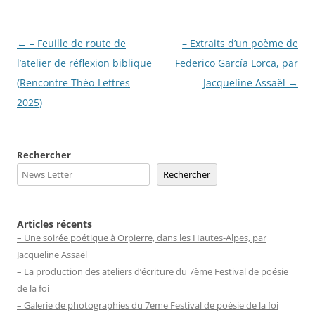
Navigation
←
– Feuille de route de
– Extraits d’un poème de
des
l’atelier de réflexion biblique
Federico García Lorca, par
articles
(Rencontre Théo-Lettres
Jacqueline Assaël
→
2025)
Rechercher
Rechercher
Articles récents
– Une soirée poétique à Orpierre, dans les Hautes-Alpes, par
Jacqueline Assaël
– La production des ateliers d’écriture du 7ème Festival de poésie
de la foi
– Galerie de photographies du 7eme Festival de poésie de la foi