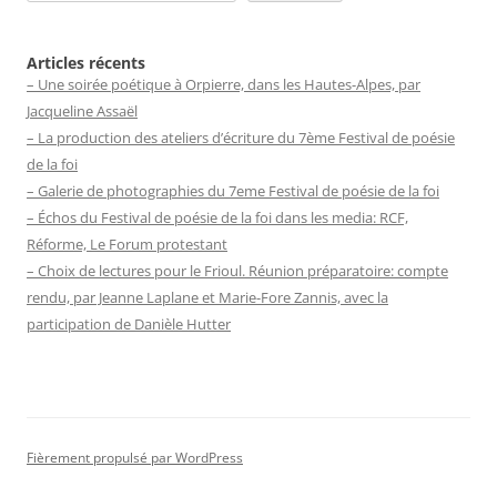
Articles récents
– Une soirée poétique à Orpierre, dans les Hautes-Alpes, par
Jacqueline Assaël
– La production des ateliers d’écriture du 7ème Festival de poésie
de la foi
– Galerie de photographies du 7eme Festival de poésie de la foi
– Échos du Festival de poésie de la foi dans les media: RCF,
Réforme, Le Forum protestant
– Choix de lectures pour le Frioul. Réunion préparatoire: compte
rendu, par Jeanne Laplane et Marie-Fore Zannis, avec la
participation de Danièle Hutter
Fièrement propulsé par WordPress