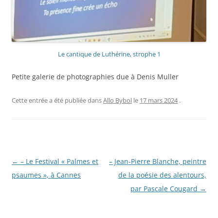
Le cantique de Luthérine, strophe 1
Petite galerie de photographies due à Denis Muller
Cette entrée a été publiée dans
Allo Bybol
le
17 mars 2024
.
Navigation
←
– Le Festival « Palmes et
– Jean-Pierre Blanche, peintre
des
psaumes », à Cannes
de la poésie des alentours,
articles
par Pascale Cougard
→