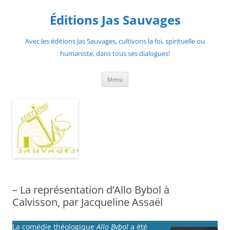
Aller
au
Éditions Jas Sauvages
contenu
Avec les éditions Jas Sauvages, cultivons la foi, spirituelle ou
humaniste, dans tous ses dialogues!
Menu
– La représentation d’Allo Bybol à
Calvisson, par Jacqueline Assaël
La comédie théologique
Allo Bybol
a été