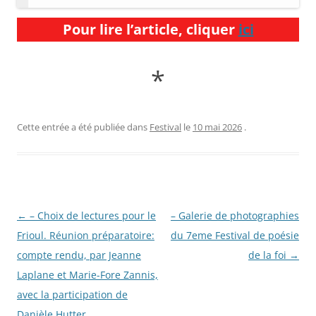
Pour lire l’article, cliquer
ici
*
Cette entrée a été publiée dans
Festival
le
10 mai 2026
.
Navigation
←
– Choix de lectures pour le
– Galerie de photographies
des
Frioul. Réunion préparatoire:
du 7eme Festival de poésie
articles
compte rendu, par Jeanne
de la foi
→
Laplane et Marie-Fore Zannis,
avec la participation de
Danièle Hutter