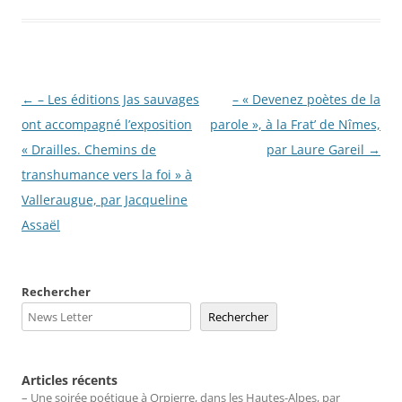
Navigation
←
– Les éditions Jas sauvages
– « Devenez poètes de la
des
ont accompagné l’exposition
parole », à la Frat’ de Nîmes,
articles
« Drailles. Chemins de
par Laure Gareil
→
transhumance vers la foi » à
Valleraugue, par Jacqueline
Assaël
Rechercher
Rechercher
Articles récents
– Une soirée poétique à Orpierre, dans les Hautes-Alpes, par